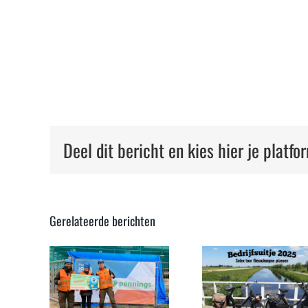
Deel dit bericht en kies hier je platfo
Balve
Gerelateerde berichten
Betons
Verwer
prijs
Bedrijfsuitje
ontva
erken!
2025 – Solex