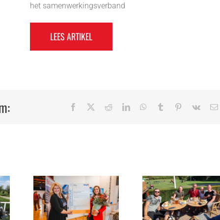
het samenwerkingsverband
LEES ARTIKEL
rm:
Facebook
X
Reddit
LinkedIn
WhatsApp
Tumblr
Pinterest
Vk
rt
taal
ken
Kwartaal
ngt
Gek van je
Veilig We