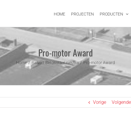
HOME
PROJECTEN
PRODUCTEN
Pro-motor Award
Home
Balvert Betonstaal nieuws
Pro-motor Award
Vorige
Volgende