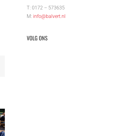
T: 0172 – 573635
M:
info@balvert.nl
VOLG ONS
E-
mail
Balver
Betonst
Verwer
prijs
Bedrijfsuitje
ontvan
rken!
2025 – Solex