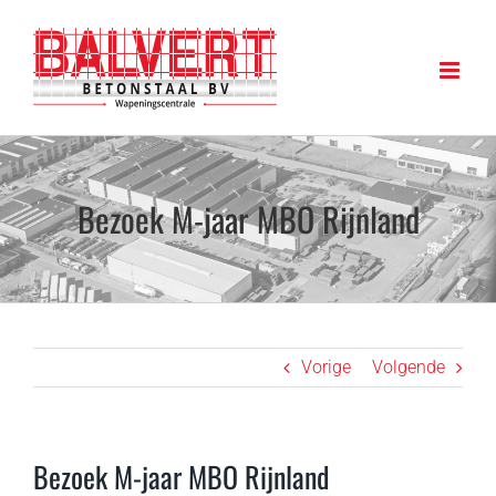
Ga
naar
inhoud
Bezoek M-jaar MBO Rijnland
Vorige
Volgende
Bezoek M-jaar MBO Rijnland