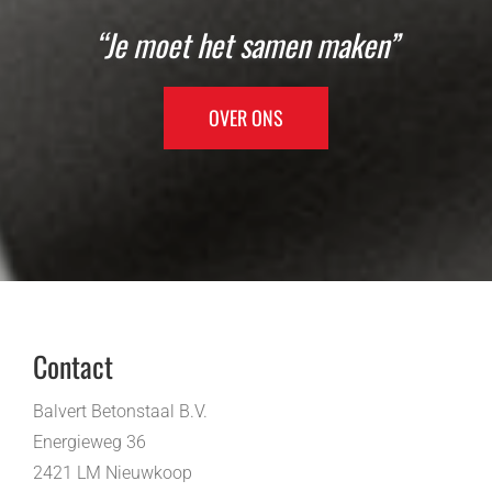
“Je moet het samen maken”
OVER ONS
Contact
Balvert Betonstaal B.V.
Energieweg 36
2421 LM Nieuwkoop