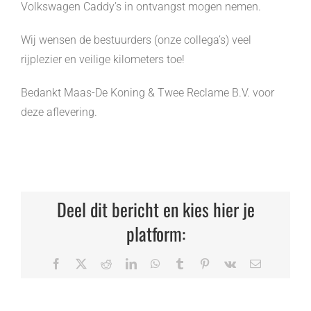
Volkswagen Caddy’s in ontvangst mogen nemen.
Wij wensen de bestuurders (onze collega’s) veel
rijplezier en veilige kilometers toe!
Bedankt Maas-De Koning & Twee Reclame B.V. voor
deze aflevering.
Deel dit bericht en kies hier je
platform:
Facebook
X
Reddit
LinkedIn
WhatsApp
Tumblr
Pinterest
Vk
E-
mail