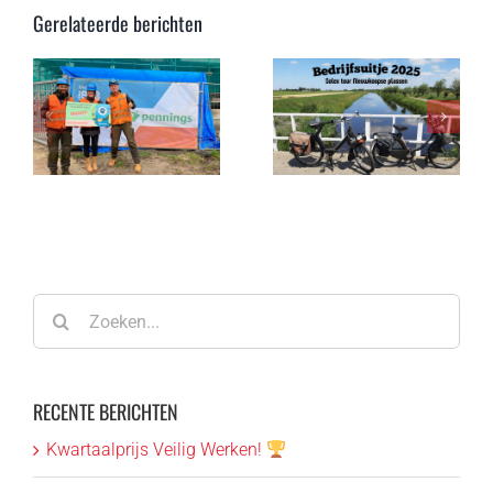
Balvert
Gerelateerde berichten
Betonstaal
Verwerken
s
Bedrijfsuitje
ontvangt
n!
2025 – Solex
eerste
rijden
BRL0507-
certificaat in
Nederland
Zoeken
naar:
RECENTE BERICHTEN
Kwartaalprijs Veilig Werken!