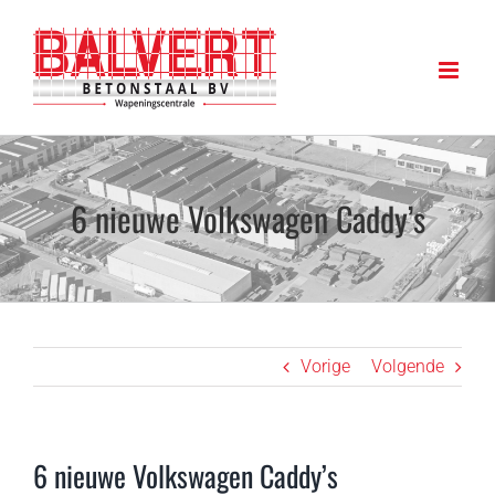
Ga
naar
inhoud
6 nieuwe Volkswagen Caddy’s
Vorige
Volgende
6 nieuwe Volkswagen Caddy’s