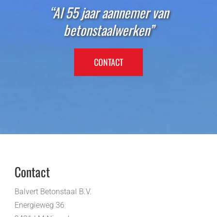
“Al 55 jaar aannemer van
betonstaalwerken”
CONTACT
Contact
Balvert Betonstaal B.V.
Energieweg 36