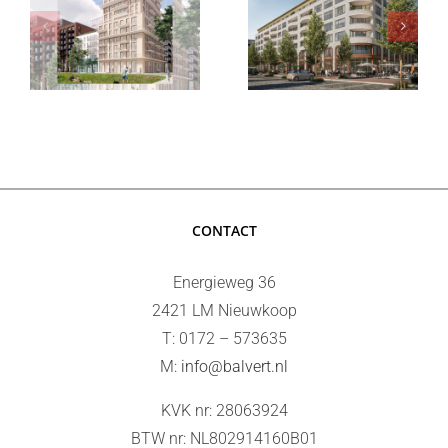
&
n
Defensie ,
commerciële
alzon
Toren 1 te
ruimtes
Utrecht
TROM te
Hoofddorp
CONTACT
Energieweg 36
2421 LM Nieuwkoop
T: 0172 – 573635
M:
info@balvert.nl
KVK nr: 28063924
BTW nr: NL802914160B01