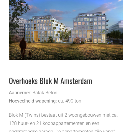
Overhoeks Blok M Amsterdam
Aannemer:
Balak Beton
Hoeveelheid wapening:
ca. 490 ton
Blok M (Twins) bestaat uit 2 woongebouwen met ca.
128 huur- en 21 koopappartementen en een
ondergrondse garage. De appartementen zijn vanaf