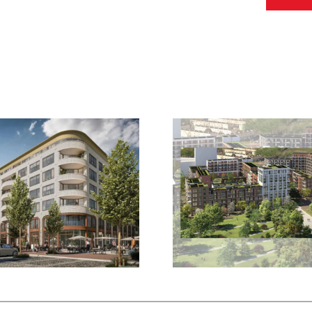
De Nieuwe Defensie ,
Hydepark b
Toren 1 te Utrecht
Hoofd