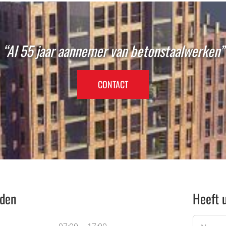
“Al 55 jaar aannemer van betonstaalwerken”
CONTACT
jden
Heeft 