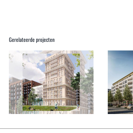
Gerelateerde projecten
136 appartementen &
commerciële ruimtes
TROM te Hoofddorp