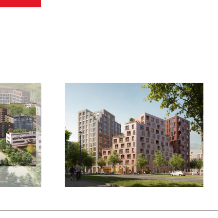
Nieuwbouw 575
lok 22 te
woningen
dorp
Merwedekanaalzon te
Utrecht