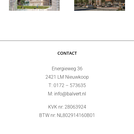
alzon
Toren 1 te
ruimtes
Utrecht
TROM te
Hoofddorp
CONTACT
Energieweg 36
2421 LM Nieuwkoop
T: 0172 – 573635
M:
info@balvert.nl
KVK nr: 28063924
BTW nr: NL802914160B01