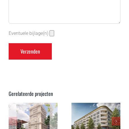
Eventuele bijlage(n)
Gerelateerde projecten
136
appartementen
De Nieuwe
&
n
Defensie ,
commerciële