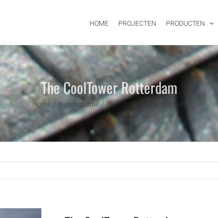
HOME
PROJECTEN
PRODUCTEN
The CoolTower Rotterdam
Home
Woningbouw
The CoolTower Rotterdam