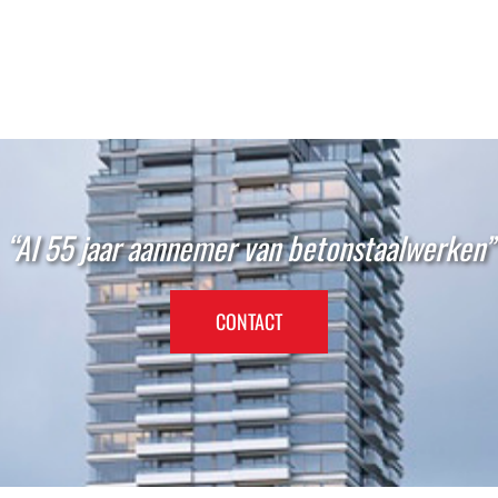
“Al 55 jaar aannemer van betonstaalwerken”
CONTACT