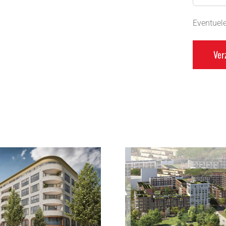
Eventuele
De Nieuwe Defensie ,
Hydepark b
Toren 1 te Utrecht
Hoofd