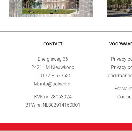
TROM te Hoofddorp
CONTACT
VOORWAA
Energieweg 36
Privacy po
2421 LM Nieuwkoop
Privacy po
T: 0172 – 573635
onderaann
M:
info@balvert.nl
Proclai
KVK nr: 28063924
Cookie
BTW nr: NL802914160B01