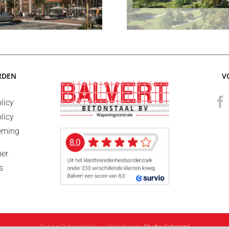
RDEN
V
licy
licy
eming
mer
s
Balvert Betonstaal b.v. | Webdesign:
Studio Kaboem!