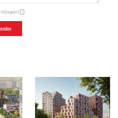
 bijlage(n)
Nieuwbouw 575
lok 22 te
woningen
dorp
Merwedekanaalzon te