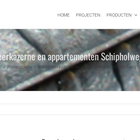
HOME
PROJECTEN
PRODUCTEN
erkazerne en appartementen Schipholwe
e
Woningbouw
Brandweerkazerne en appartementen Schipholweg L