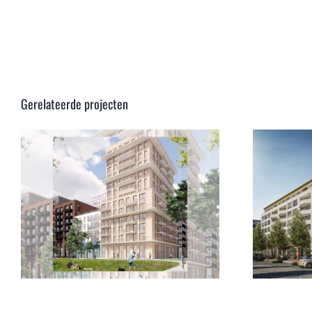
Gerelateerde projecten
136 appartementen &
commerciële ruimtes
TROM te Hoofddorp