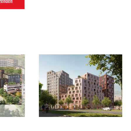
Nieuwbouw 575
lok 22 te
woningen
dorp
Merwedekanaalzon te
Utrecht