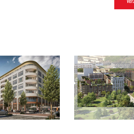
De Nieuwe Defensie ,
Hydepark b
Toren 1 te Utrecht
Hoofd