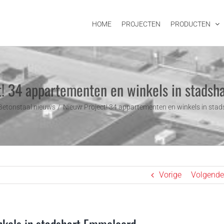
HOME
PROJECTEN
PRODUCTEN
! 34 appartementen en winkels in stads
 Betonstaal nieuws
Nieuw Project! 34 appartementen en winkels in sta
Vorige
Volgende