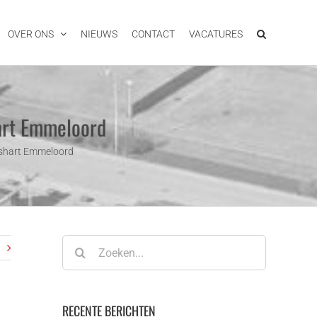
OVER ONS
NIEUWS
CONTACT
VACATURES
hart Emmeloord
dshart Emmeloord
Zoeken
naar:
RECENTE BERICHTEN