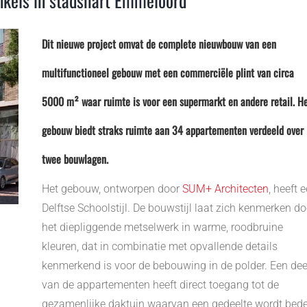
nkels in stadshart Emmeloord
Dit nieuwe project omvat de complete nieuwbouw van een
multifunctioneel gebouw met een commerciële plint van circa
5000 m² waar ruimte is voor een supermarkt en andere retail. H
gebouw biedt straks ruimte aan 34 appartementen verdeeld over
twee bouwlagen.
Het gebouw, ontworpen door
SUM+ Architecten
, heeft 
Delftse Schoolstijl. De bouwstijl laat zich kenmerken do
het diepliggende metselwerk in warme, roodbruine
kleuren, dat in combinatie met opvallende details
kenmerkend is voor de bebouwing in de polder. Een dee
van de appartementen heeft direct toegang tot de
gezamenlijke daktuin waarvan een gedeelte wordt bede