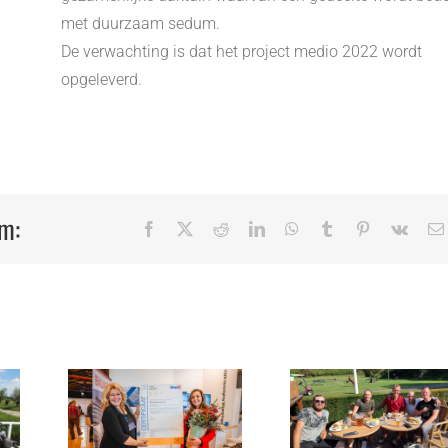
met duurzaam sedum.
De verwachting is dat het project medio 2022 wordt
opgeleverd.
rm:
Facebook
X
Reddit
LinkedIn
WhatsApp
Tumblr
Pinterest
Vk
rt
taal
ken
Kwartaal
ngt
Gek van je
Veilig We