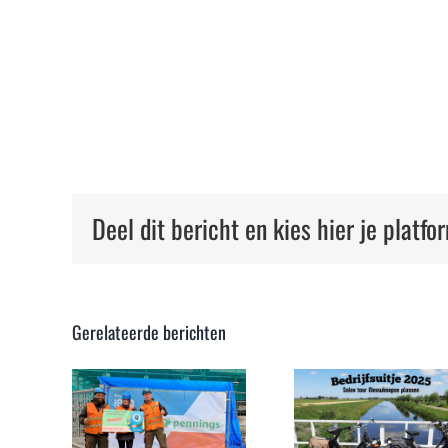
Deel dit bericht en kies hier je platfo
Balve
Gerelateerde berichten
Betons
Verwer
prijs
Bedrijfsuitje
ontva
erken!
2025 – Solex