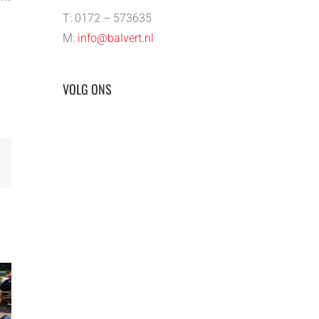
T: 0172 – 573635
M:
info@balvert.nl
VOLG ONS
E-
mail
Balver
Betonst
Verwer
prijs
Bedrijfsuitje
ontvan
rken!
2025 – Solex