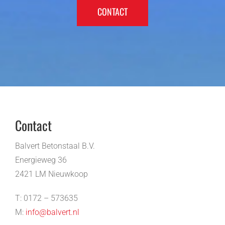
CONTACT
Contact
Balvert Betonstaal B.V.
Energieweg 36
2421 LM Nieuwkoop
T: 0172 – 573635
M:
info@balvert.nl