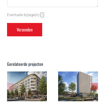
Eventuele bijlage(n)
Gerelateerde projecten
en
Hotel de
Hotel Chicago
e
Veste te
te Rotterdam
Schiedam