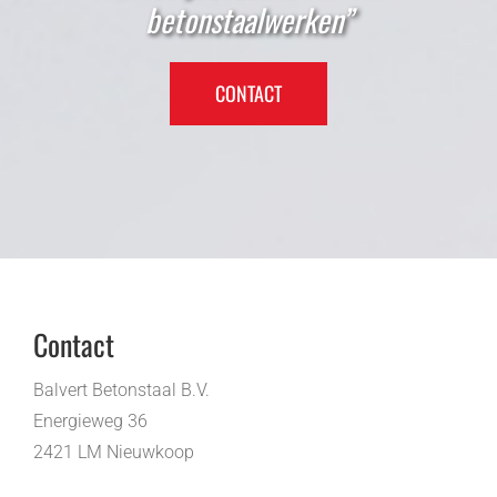
betonstaalwerken”
CONTACT
Contact
Balvert Betonstaal B.V.
Energieweg 36
2421 LM Nieuwkoop