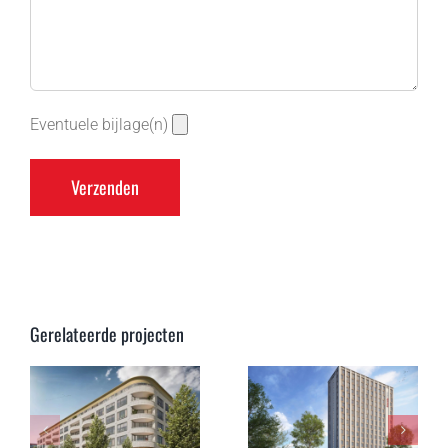
Eventuele bijlage(n)
Gerelateerde projecten
en
Hotel de
Hotel Chicago