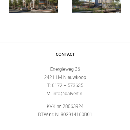
e
Veste te
te Rotterdam
Schiedam
CONTACT
Energieweg 36
2421 LM Nieuwkoop
T: 0172 – 573635
M:
info@balvert.nl
KVK nr: 28063924
BTW nr: NL802914160B01