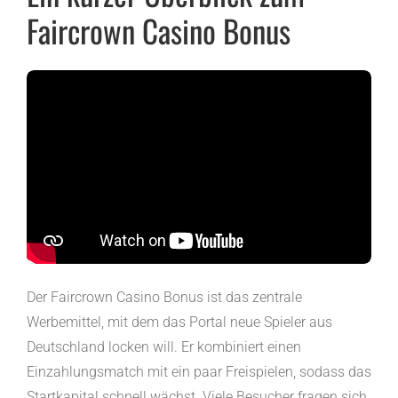
Faircrown Casino Bonus
Der Faircrown Casino Bonus ist das zentrale
Werbemittel, mit dem das Portal neue Spieler aus
Deutschland locken will. Er kombiniert einen
Einzahlungsmatch mit ein paar Freispielen, sodass das
Startkapital schnell wächst. Viele Besucher fragen sich,