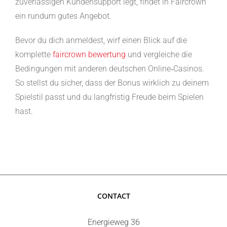
zuverlässigen Kundensupport legt, findet in Faircrown
ein rundum gutes Angebot.
Bevor du dich anmeldest, wirf einen Blick auf die
komplette
faircrown bewertung
und vergleiche die
Bedingungen mit anderen deutschen Online‑Casinos.
So stellst du sicher, dass der Bonus wirklich zu deinem
Spielstil passt und du langfristig Freude beim Spielen
hast.
CONTACT
Energieweg 36