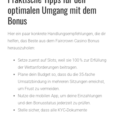
optimalen Umgang mit dem
Bonus
Hier ein paar konkrete Handlungsempfehlungen, die dir
helfen, das Beste aus dem Faircrown Casino Bonus
herauszuholen:
Setze zuerst auf Slots, weil sie 100 % zur Erfüllung
der Wettanforderungen beitragen.
Plane dein Budget so, dass du die 35‑fache
Umsatzbindung in mehreren Sitzungen erreichst,
um Frust zu vermeiden.
Nutze die mobilen App, um deine Einzahlungen
und den Bonusstatus jederzeit zu prüfen.
Stelle sicher, dass alle KYC‑Dokumente