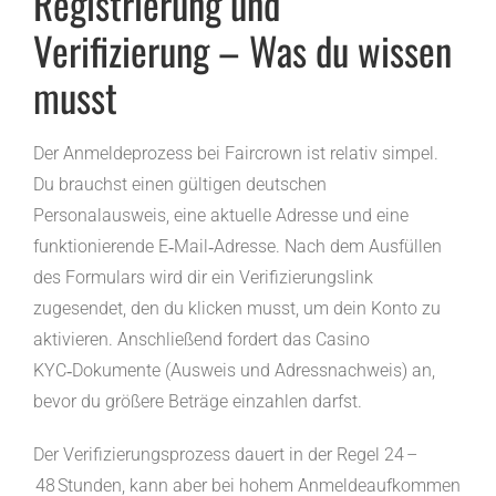
Registrierung und
Verifizierung – Was du wissen
musst
Der Anmeldeprozess bei Faircrown ist relativ simpel.
Du brauchst einen gültigen deutschen
Personalausweis, eine aktuelle Adresse und eine
funktionierende E‑Mail‑Adresse. Nach dem Ausfüllen
des Formulars wird dir ein Verifizierungslink
zugesendet, den du klicken musst, um dein Konto zu
aktivieren. Anschließend fordert das Casino
KYC‑Dokumente (Ausweis und Adressnachweis) an,
bevor du größere Beträge einzahlen darfst.
Der Verifizierungsprozess dauert in der Regel 24 –
48 Stunden, kann aber bei hohem Anmeldeaufkommen