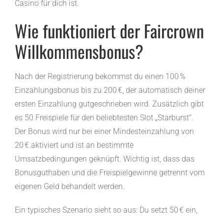
Casino für dich ist.
Wie funktioniert der Faircrown
Willkommensbonus?
Nach der Registrierung bekommst du einen 100 %
Einzahlungsbonus bis zu 200 €, der automatisch deiner
ersten Einzahlung gutgeschrieben wird. Zusätzlich gibt
es 50 Freispiele für den beliebtesten Slot „Starburst“.
Der Bonus wird nur bei einer Mindesteinzahlung von
20 € aktiviert und ist an bestimmte
Umsatzbedingungen geknüpft. Wichtig ist, dass das
Bonusguthaben und die Freispielgewinne getrennt vom
eigenen Geld behandelt werden.
Ein typisches Szenario sieht so aus: Du setzt 50 € ein,