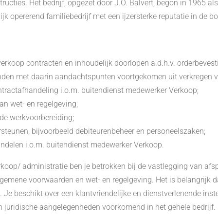
structies. Het bedrijf, opgezet door J.O. Balvert, begon in 1965
jk opererend familiebedrijf met een ijzersterke reputatie in de 
rkoop contracten en inhoudelijk doorlopen a.d.h.v. orderbeves
zenden met daarin aandachtspunten voortgekomen uit verkregen v
ntractafhandeling i.o.m. buitendienst medewerker Verkoop;
an wet- en regelgeving;
de werkvoorbereiding;
dersteunen, bijvoorbeeld debiteurenbeheer en personeelszaken;
ndelen i.o.m. buitendienst medewerker Verkoop.
oop/ administratie ben je betrokken bij de vastlegging van afsp
gemene voorwaarden en wet- en regelgeving. Het is belangrijk d
 Je beschikt over een klantvriendelijke en dienstverlenende inst
 in juridische aangelegenheden voorkomend in het gehele bedrijf