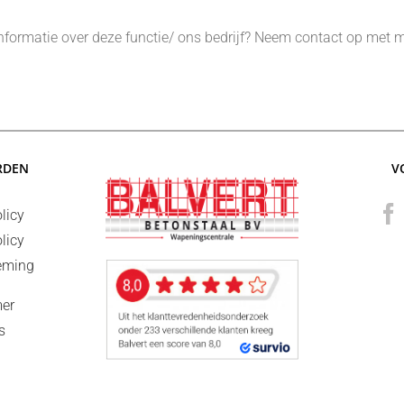
eer informatie over deze functie/ ons bedrijf? Neem contact op 
RDEN
V
licy
licy
eming
mer
s